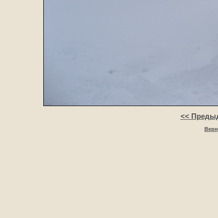
<< Преды
Верн