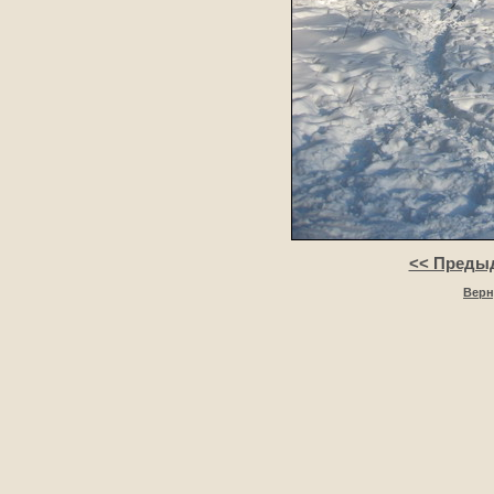
<< Преды
Верн